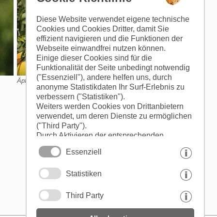
Diese Website verwendet eigene technische
Cookies und Cookies Dritter, damit Sie
effizient navigieren und die Funktionen der
Webseite einwandfrei nutzen können.
Einige dieser Cookies sind für die
Funktionalität der Seite unbedingt notwendig
("Essenziell"), andere helfen uns, durch
Äpfel aus Südtirol
anonyme Statistikdaten Ihr Surf-Erlebnis zu
verbessern ("Statistiken").
Weiters werden Cookies von Drittanbietern
verwendet, um deren Dienste zu ermöglichen
("Third Party").
Durch Aktivieren der entsprechenden
Schaltflächen entscheiden Sie selbst, welche
Essenziell
Cookies zum Einsatz kommen.
Durch den Klick auf "Alle akzeptieren",
Statistiken
"Auswahl speichern" oder "Auswahl
ablehnen" erklären Sie, dass Sie den Einsatz
der ausgewählten Cookies erlauben.
Third Party
Ihre Einwilligung können Sie jederzeit
widerrufen.