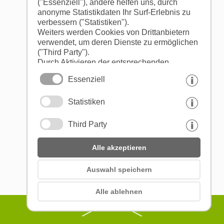
("Essenziell"), andere helfen uns, durch
anonyme Statistikdaten Ihr Surf-Erlebnis zu
verbessern ("Statistiken").
Weiters werden Cookies von Drittanbietern
verwendet, um deren Dienste zu ermöglichen
("Third Party").
Durch Aktivieren der entsprechenden
Schaltflächen entscheiden Sie selbst, welche
Essenziell
Cookies zum Einsatz kommen.
Durch den Klick auf "Alle akzeptieren",
Statistiken
"Auswahl speichern" oder "Auswahl
ablehnen" erklären Sie, dass Sie den Einsatz
der ausgewählten Cookies erlauben.
Third Party
Ihre Einwilligung können Sie jederzeit
widerrufen.
Alle akzeptieren
Auswahl speichern
Alle ablehnen