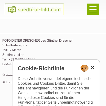
FOTO DIETER DRESCHER des Günther Drescher
Schallhofweg 4 a
39012 Meran
Südtirol / Italien
Tel.: +39 0473 234566
E-Mail:
mac@drescher.it
Cookie-Richtlinie
© www.drescher.it - Webdesign in Südtirol
|
Impressum
|
Datenschutz
|
Diese Website verwendet eigene technische
AGBs
|
Preise
|
Seite drucken
Cookies und Cookies Dritter, damit Sie
effizient navigieren und die Funktionen der
Webseite einwandfrei nutzen können.
Einige dieser Cookies sind für die
Funktionalität der Seite unbedingt notwendig