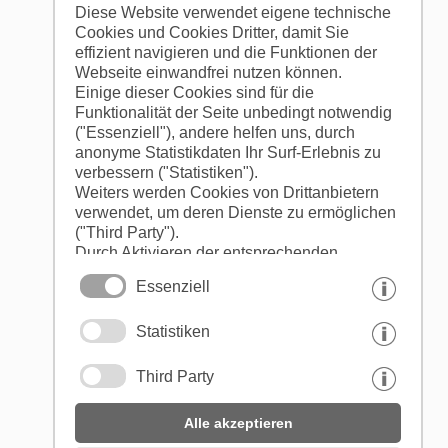
Diese Website verwendet eigene technische
Cookies und Cookies Dritter, damit Sie
effizient navigieren und die Funktionen der
Webseite einwandfrei nutzen können.
Einige dieser Cookies sind für die
Funktionalität der Seite unbedingt notwendig
("Essenziell"), andere helfen uns, durch
anonyme Statistikdaten Ihr Surf-Erlebnis zu
verbessern ("Statistiken").
Weiters werden Cookies von Drittanbietern
verwendet, um deren Dienste zu ermöglichen
("Third Party").
Durch Aktivieren der entsprechenden
Schaltflächen entscheiden Sie selbst, welche
Essenziell
Cookies zum Einsatz kommen.
Durch den Klick auf "Alle akzeptieren",
Statistiken
"Auswahl speichern" oder "Auswahl
ablehnen" erklären Sie, dass Sie den Einsatz
der ausgewählten Cookies erlauben.
Third Party
Ihre Einwilligung können Sie jederzeit
widerrufen.
Alle akzeptieren