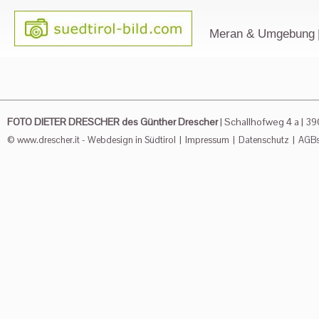
Meran & Umgebung
FOTO DIETER DRESCHER des Günther Drescher
|
Schallhofweg 4 a
|
39
© www.drescher.it - Webdesign in Südtirol
|
Impressum
|
Datenschutz
|
AGB