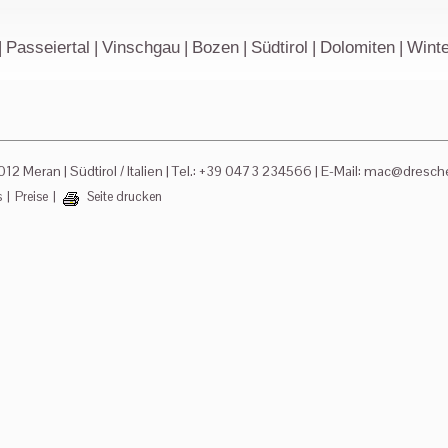
|
Passeiertal
|
Vinschgau
|
Bozen
|
Südtirol
|
Dolomiten
|
Winte
012 Meran
|
Südtirol / Italien
|
Tel.: +39 0473 234566
|
E-Mail:
mac@drescher
s
|
Preise
|
Seite drucken